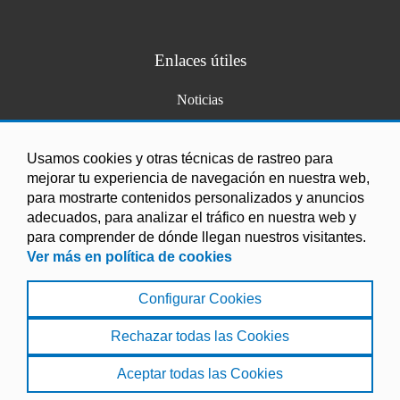
Enlaces útiles
Noticias
Agenda
Ordenanzas
Usamos cookies y otras técnicas de rastreo para
mejorar tu experiencia de navegación en nuestra web,
Entidades y asociaciones
para mostrarte contenidos personalizados y anuncios
adecuados, para analizar el tráfico en nuestra web y
para comprender de dónde llegan nuestros visitantes.
Ver más en política de cookies
Configurar Cookies
Aviso legal
|
Política de Cookies
|
Accesibilidad
|
Protección de Datos
|
Mapa Web
Rechazar todas las Cookies
© 2023 Ayuntamiento de Albondón
Aceptar todas las Cookies