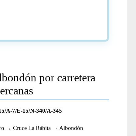
lbondón por carretera
cercanas
15/A-7/E-15/N-340/A-345
rro → Cruce La Rábita → Albondón